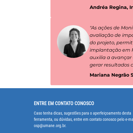
Andréa Regina, I
"As ações de Mon
avaliação de impa
do projeto, permit
implantação em Fo
auxilia a avançar
gerar resultados 
Mariana Negrão S
ENTRE EM CONTATO CONOSCO
Caso tenha dicas, sugestões para o aperfeiçoamento desta
ferramenta, ou dúvidas, entre em contato conosco pelo e-ma
osp@umane.org.br.