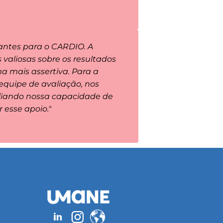
antes para o CARDIO. A
valiosas sobre os resultados
ma mais assertiva. Para a
equipe de avaliação, nos
pliando nossa capacidade de
 esse apoio."