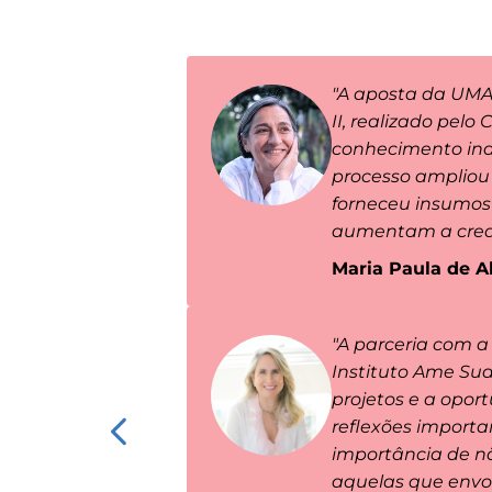
"A aposta da UMA
II, realizado pel
conhecimento inde
processo ampliou 
forneceu insumos 
aumentam a credib
Maria Paula de A
"A parceria com a
Instituto Ame Sua
projetos e a opor
reflexões import
importância de n
aquelas que envo