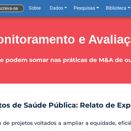
Sobre
Dados
Pesquisas
Biblioteca
screva-se
nitoramento e Avalia
e podem somar nas práticas de M&A de out
etos de Saúde Pública: Relato de Ex
de projetos voltados a ampliar a equidade, efici