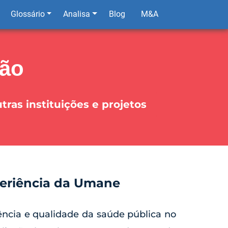
Glossário
Analisa
Blog
M&A
ção
ras instituições e projetos
periência da Umane
ência e qualidade da saúde pública no