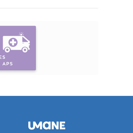
ES
À APS